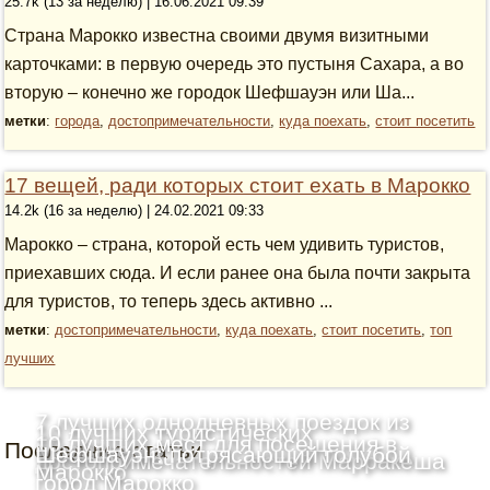
25.7k (13 за неделю) | 16.06.2021 09:39
Страна Марокко известна своими двумя визитными
карточками: в первую очередь это пустыня Сахара, а во
вторую – конечно же городок Шефшауэн или Ша...
метки
:
города
,
достопримечательности
,
куда поехать
,
стоит посетить
17 вещей, ради которых стоит ехать в Марокко
14.2k (16 за неделю) | 24.02.2021 09:33
Марокко – страна, которой есть чем удивить туристов,
приехавших сюда. И если ранее она была почти закрыта
для туристов, то теперь здесь активно ...
метки
:
достопримечательности
,
куда поехать
,
стоит посетить
,
топ
лучших
7 лучших однодневных поездок из
10 лучших туристических
10 лучших мест для посещения в
Последние статьи
Марракеша
Шефшауэн: потрясающий голубой
достопримечательностей Марракеша
Марокко
город Марокко