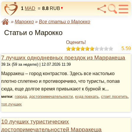
1
MAD
=
8.8
RUB
»
Марокко
»
Все статьи о Марокко
Статьи о Марокко
Оценить!
5.59
7 лучших однодневных поездок из Марракеша
39.1k (59 за неделю) | 12.07.2026 11:39
Марракеш – город контрастов. Здесь все настолько
плотно сплетено и противоречиво, что туристы, попав
сюда, еще долгое время привыкают к бурной ж...
метки
:
города
,
достопримечательности
,
куда поехать
,
стоит посетить
,
топ лучших
10 лучших туристических
достопримечательностей Марракеша