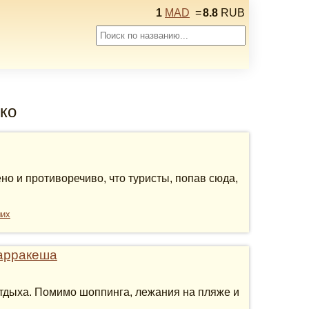
1
MAD
=
8.8
RUB
кко
но и противоречиво, что туристы, попав сюда,
ших
Марракеша
тдыха. Помимо шоппинга, лежания на пляже и