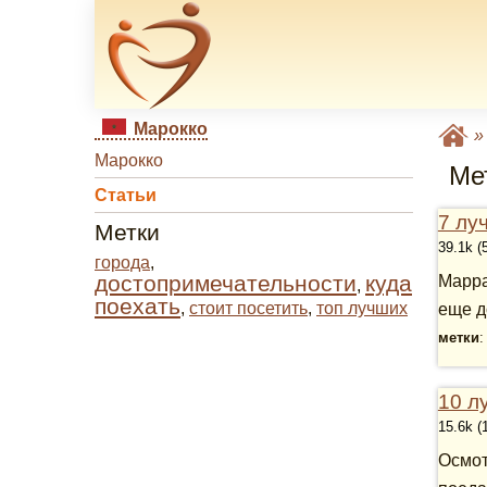
Марокко
Марокко
Мет
Статьи
7 лу
Метки
39.1k (
города
,
достопримечательности
куда
Марра
,
поехать
,
стоит посетить
,
топ лучших
еще д
метки
10 л
15.6k (
Осмот