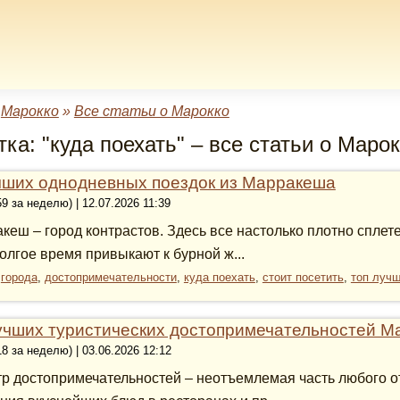
»
Марокко
»
Все статьи о Марокко
ка: "куда поехать" – все статьи о Маро
чших однодневных поездок из Марракеша
59 за неделю) | 12.07.2026 11:39
кеш – город контрастов. Здесь все настолько плотно сплете
олгое время привыкают к бурной ж...
:
города
,
достопримечательности
,
куда поехать
,
стоит посетить
,
топ луч
учших туристических достопримечательностей 
18 за неделю) | 03.06.2026 12:12
р достопримечательностей – неотъемлемая часть любого о