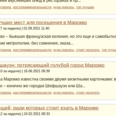
ния вкуснейших блюд в ресторанах и пр...
:
города
,
достопримечательности
,
куда поехать
,
топ лучших
учших мест для посещения в Марокко
27 за неделю) | 01.09.2021 11:40
ко – бывшая французская колония, но это еще и самобытная
ие метрополии, без сомнения, оказа...
:
города
,
достопримечательности
,
куда поехать
,
стоит посетить
,
топ луч
ауэн: потрясающий голубой город Марокко
10 за неделю) | 16.06.2021 09:39
а Марокко известна своими двумя визитными карточками: в
ю – конечно же городок Шефшауэн или Ша...
:
города
,
достопримечательности
,
куда поехать
,
стоит посетить
ещей, ради которых стоит ехать в Марокко
12 за неделю) | 24.02.2021 09:33