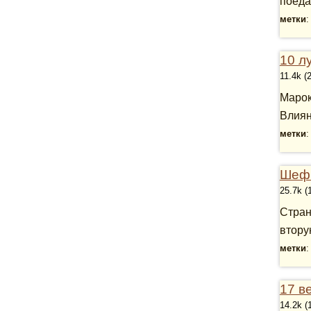
поеда
метки
10 л
11.4k (
Марок
Влиян
метки
Шефш
25.7k (
Стран
втору
метки
17 в
14.2k (