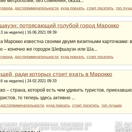
ие метрополии, без сомнения, оказа...
:
города
,
достопримечательности
,
куда поехать
,
стоит посетить
,
топ луч
ауэн: потрясающий голубой город Марокко
13 за неделю) | 16.06.2021 09:39
а Марокко известна своими двумя визитными карточками: в
ю – конечно же городок Шефшауэн или Ша...
:
города
,
достопримечательности
,
куда поехать
,
стоит посетить
ещей, ради которых стоит ехать в Марокко
16 за неделю) | 24.02.2021 09:33
ко – страна, которой есть чем удивить туристов, приехавши
ристов, то теперь здесь активно ...
:
достопримечательности
,
куда поехать
,
стоит посетить
,
топ лучших
учших однодневных поездок из
10 лу
лучших мест для посещения в
Шефша
рракеша
досто