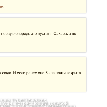
ших
 первую очередь это пустыня Сахара, а во
х сюда. И если ранее она была почти закрыта
чших туристических
уэн: потрясающий голубой
примечательностей Марракеша