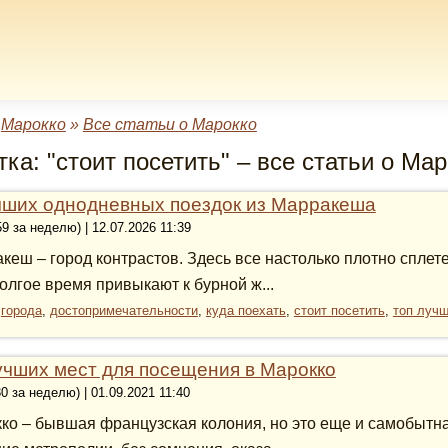
»
Марокко
»
Все статьи о Марокко
ка: "стоит посетить" – все статьи о Ма
чших однодневных поездок из Марракеша
59 за неделю) | 12.07.2026 11:39
кеш – город контрастов. Здесь все настолько плотно сплете
олгое время привыкают к бурной ж...
:
города
,
достопримечательности
,
куда поехать
,
стоит посетить
,
топ луч
учших мест для посещения в Марокко
30 за неделю) | 01.09.2021 11:40
ко – бывшая французская колония, но это еще и самобытная