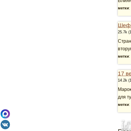
Влиян
метки
Шефш
25.7k (
Стран
втору
метки
17 в
14.2k (
Марок
для ту
метки
7 л
10 
Ма