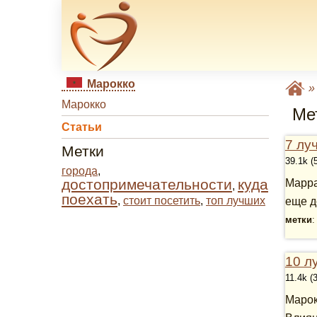
Марокко
Марокко
Мет
Статьи
7 лу
Метки
39.1k (
города
,
достопримечательности
куда
Марра
,
поехать
,
стоит посетить
,
топ лучших
еще д
метки
10 л
11.4k (
Марок